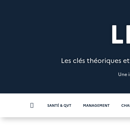
L
Les clés théoriques et
Une i

SANTÉ & QVT
MANAGEMENT
CHA