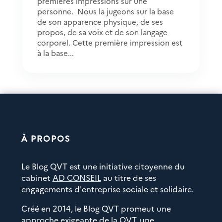
premières impressions sur une
personne. Nous la jugeons sur la base
de son apparence physique, de ses
propos, de sa voix et de son langage
corporel. Cette première impression est
à la base...
À PROPOS
Le Blog QVT est une initiative citoyenne du
cabinet
AD CONSEIL
au titre de ses
engagements d'entreprise sociale et solidaire.
Créé en 2014, le Blog QVT promeut une
approche exigeante de la QVT, une