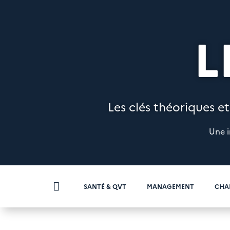
L
Les clés théoriques et
Une i

SANTÉ & QVT
MANAGEMENT
CHA