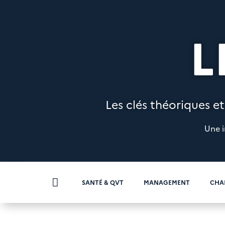
L
Les clés théoriques et
Une i

SANTÉ & QVT
MANAGEMENT
CHA