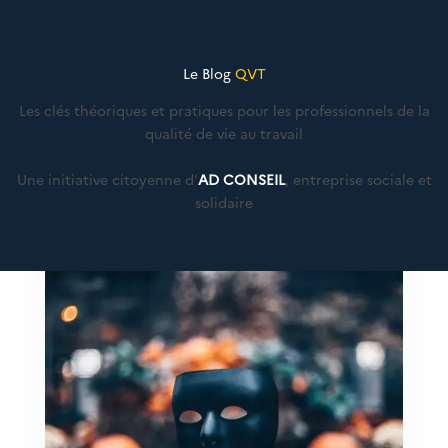
Le Blog
QVT
Les clés théoriques et pratiques pour les professionnels de la
qualité de vie au travail
Une initiative citoyenne d'
AD CONSEIL
, entreprise sociale et
solidaire