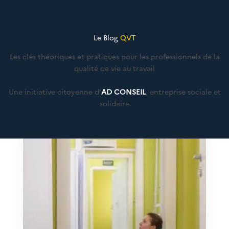
Le Blog
QVT
Les clés théoriques et pratiques pour les professionnels de la
qualité de vie au travail
Une initiative citoyenne d'
AD CONSEIL
, entreprise sociale et
solidaire