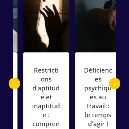
Restricti
Déficienc
u
ons
es
d’aptitud
psychiqu
e et
es au
n
inaptitud
travail :
e :
le temps
compren
d’agir !