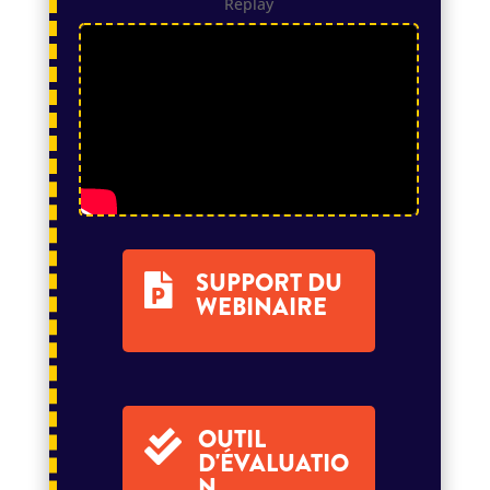
Replay
SUPPORT DU

WEBINAIRE
OUTIL

D'ÉVALUATIO
N