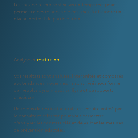
Les taux de retour sont suivis en temps réel pour
permettre des relances ciblées jusqu'à atteindre un
niveau optimal de participation.
Analyse et
restitution
Vos résultats sont analysés, interprétés et comparés
aux tendances moyennes. Ils sont livrés sous forme
de livrables dynamiques en ligne et de rapports
classiques.
Un temps de restitution orale est ensuite animé par
le consultant référent pour vous permettre
d'analyser les constats clés et de valider les mesures
de prévention adaptées.